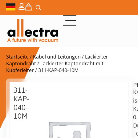
Startseite
/
Kabel und Leitungen
/
Lackierter
Kaptondraht
/
Lackierter Kaptondraht mit
Kupferleiter
/ 311-KAP-040-10M
P
$
94,00
311-
K
KAP-
is
040-
K
10M
0
Kapton-
vorrätig
Lieferzeit:
D
isolierter
Versand
~
Cu-
in