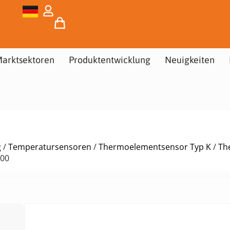
arktsektoren
Produktentwicklung
Neuigkeiten
g
/
Temperatursensoren
/
Thermoelementsensor Typ K
/
Th
000