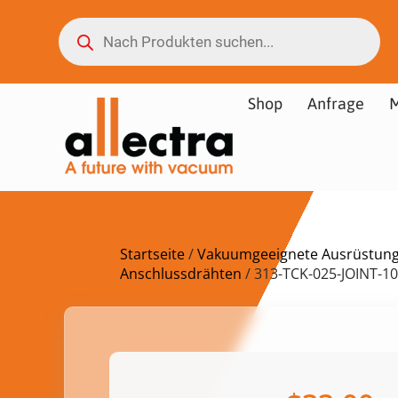
Shop
Anfrage
M
Startseite
/
Vakuumgeeignete Ausrüstun
Anschlussdrähten
/ 313-TCK-025-JOINT-1