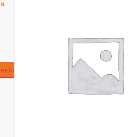
ive:
renkorb