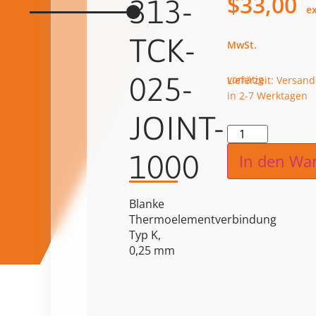
$
33,00
313-
TCK-
025-
vorrätig
Lieferzeit: Versand
in 2-7 Werktagen
JOINT-
Alternat
1000
In den Wa
Blanke
Thermoelementverbindung
Typ K,
0,25 mm