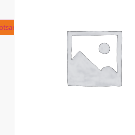
ive:
otsanfrage hinzufügen