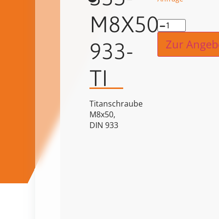
M8X50-
Alternat
Zur Angeb
933-
TI
Titanschraube
M8x50,
DIN 933