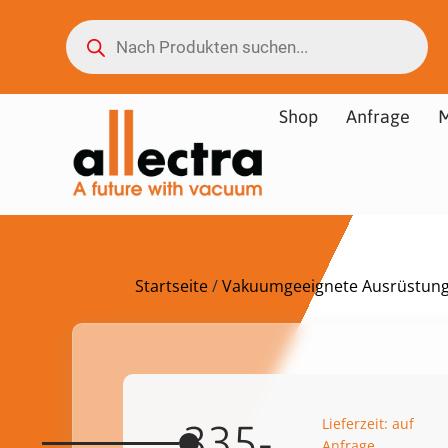
Shop
Anfrage
M
Startseite
/
Vakuumgeeignete Ausrüstun
Lieferzeit: auf
335-
Anfrage