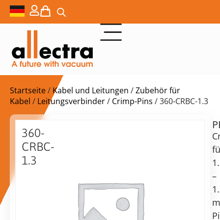
Startseite
/
Kabel und Leitungen
/
Zubehör für
Kabel
/
Leitungsverbinder
/
Crimp-Pins
/ 360-CRBC-1.3
P
$
60,00
360-
C
CRBC-
fü
1.3
1
Crimpstifte
–
für
vorrätig
Lieferzeit:
1
1,2-
Versand
1,3
in
P
mm
2-