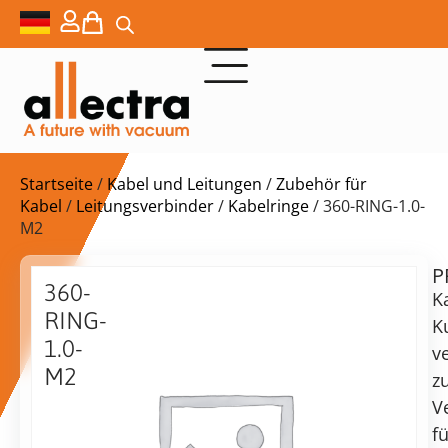
Startseite
/
Kabel und Leitungen
/
Zubehör für
Kabel
/
Leitungsverbinder
/
Kabelringe
/ 360-RING-1.0-
M2
P
$
26,00
360-
K
RING-
K
1.0-
ve
M2
z
Kabelring
vorrätig
Lieferzeit:
V
für
Versand
fü
Ø
in