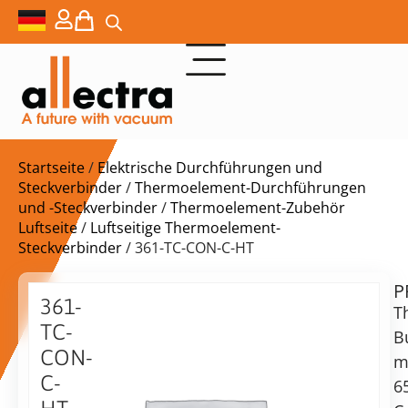
Startseite
/
Elektrische Durchführungen und
Steckverbinder
/
Thermoelement-Durchführungen
und -Steckverbinder
/
Thermoelement-Zubehör
Luftseite
/
Luftseitige Thermoelement-
Steckverbinder
/ 361-TC-CON-C-HT
P
$
34,00
361-
T
TC-
B
CON-
m
C-
6
vorrätig
Lieferzeit: