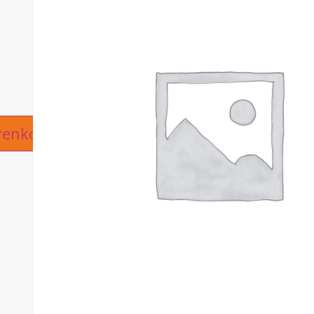
ive:
renkorb