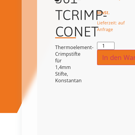
TCRIMP-
Lieferzeit: auf
CONET
Anfrage
Alternat
Thermoelement-
Crimpstifte
In den Wa
für
1,4mm
Stifte,
Konstantan