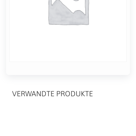
mm
Stifte,
Eisen
VERWANDTE PRODUKTE
RELATED