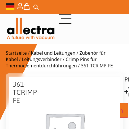
Startseite
/
Kabel und Leitungen
/
Zubehör für
Kabel
/
Leitungsverbinder
/
Crimp Pins für
Thermoelementdurchführungen
/ 361-TCRIMP-FE
P
Lieferzeit:
361-
auf
TCRIMP-
Anfrage
FE
Thermoelement-
Zur Angebotsanfrage hinzufügen
Crimpstifte
für
1,4