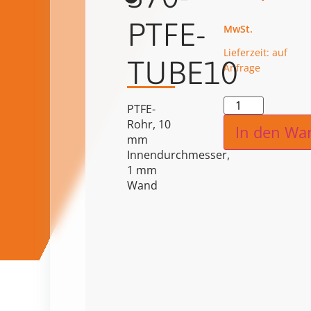
PTFE-
Lieferzeit: auf
TUBE10
Anfrage
Alternat
PTFE-
Rohr, 10
In den Wa
mm
Innendurchmesser,
1 mm
Wand