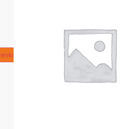
ive:
renkorb