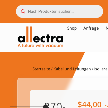
Shop
Anfrage
M
Startseite
/
Kabel und Leitungen
/
Isolier
$
44,00
370-