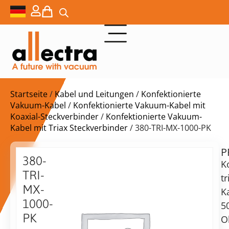
Startseite
/
Kabel und Leitungen
/
Konfektionierte
Vakuum-Kabel
/
Konfektionierte Vakuum-Kabel mit
Koaxial-Steckverbinder
/
Konfektionierte Vakuum-
Kabel mit Triax Steckverbinder
/ 380-TRI-MX-1000-PK
P
$
259,00
380-
K
TRI-
tr
MX-
K
1000-
5
Lieferzeit:
PK
O
auf