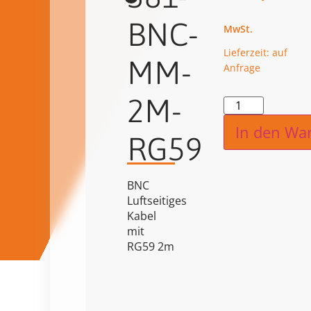
BNC-
Lieferzeit: auf
MM-
Anfrage
2M-
Alternat
In den Wa
RG59
BNC
Luftseitiges
Kabel
mit
RG59 2m