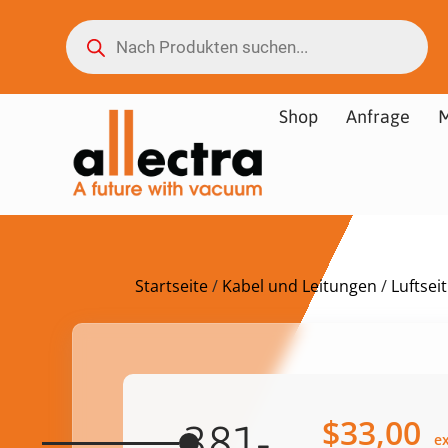
Shop
Anfrage
M
Startseite
/
Kabel und Leitungen
/
Luftsei
$
33,00
381-