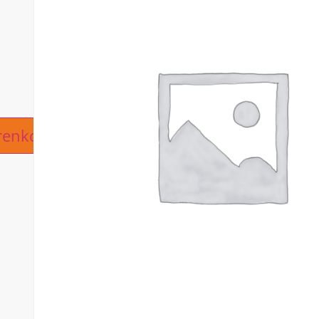
ive:
renkorb