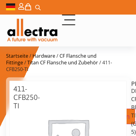
Startseite
/
Hardware
/
CF Flansche und
Fittinge
/
Titan CF Flansche und Zubehör
/ 411-
CFB250-TI
P
Lieferzeit:
411-
D
auf
CFB250-
Anfrage
C
TI
B
DN250CF
Zur Angebotsanfrage hinzufügen
T
Flansch,
(
blank,
5)
TITAN