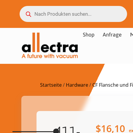
Shop
Anfrage
M
Startseite
/
Hardware
/
CF Flansche und Fi
$
16,10
411-