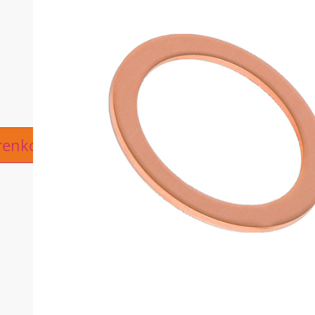
ive:
renkorb