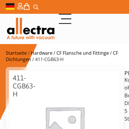
Startseite
/
Hardware
/
CF Flansche und Fittinge
/
CF
Dichtungen
/ 411-CGB63-H
P
$
81,00
411-
K
CGB63-
o
H
B
Kupferscheiben
D
DN63CF,
vorrätig
Lieferzeit:
5
5er
Versand
S
Pack
in
2-