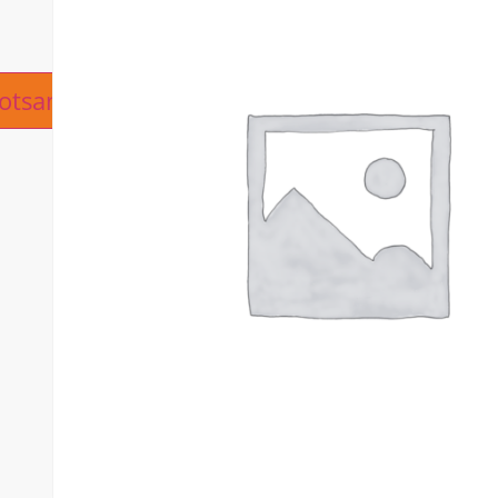
ive:
otsanfrage hinzufügen