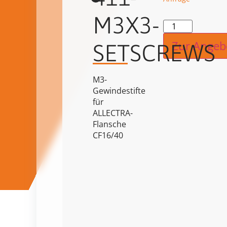
M3X3-
Alternat
Zur Angeb
SETSCREWS
M3-
Gewindestifte
für
ALLECTRA-
Flansche
CF16/40