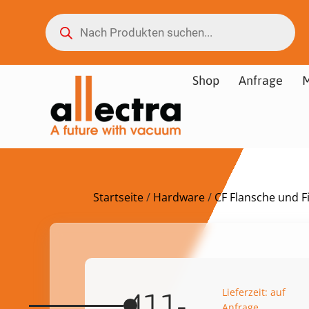
Shop
Anfrage
M
Startseite
/
Hardware
/
CF Flansche und Fi
Lieferzeit: auf
411-
Anfrage