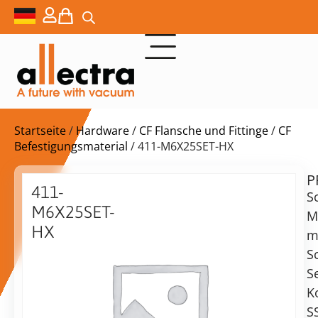
Startseite
/
Hardware
/
CF Flansche und Fittinge
/
CF
Befestigungsmaterial
/ 411-M6X25SET-HX
P
$
14,10
411-
S
M6X25SET-
M
HX
m
Muttern,
S
Lieferzeit:
Schrauben
S
auf
und
Anfrage
K
Unterlegscheiben,
Alternative:
S
M6x25,