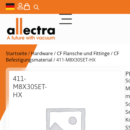
Startseite
/
Hardware
/
CF Flansche und Fittinge
/
CF
Befestigungsmaterial
/ 411-M8X30SET-HX
P
$
32,00
411-
S
M8X30SET-
M
HX
m
Muttern,
S
Lieferzeit:
Schrauben
S
auf
und
Anfrage
K
Unterlegscheiben,
Alternative:
S
M8x30,