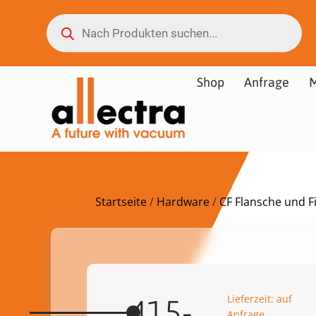
Shop
Anfrage
M
Startseite
/
Hardware
/
CF Flansche und Fi
Lieferzeit: auf
415-
Anfrage