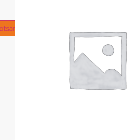
ive:
otsanfrage hinzufügen