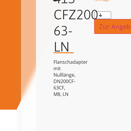
CFZ200-
Alternat
Zur Angeb
63-
LN
Flanschadapter
mit
Nulllänge,
DN200CF-
63CF,
M8, LN