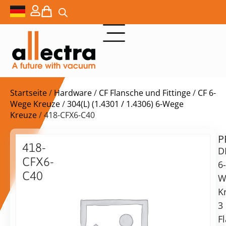
Startseite
/
Hardware
/
CF Flansche und Fittinge
/
CF 6-
Wege Kreuze
/
304(L) (1.4301 / 1.4306) 6-Wege
Kreuze
/ 418-CFX6-C40
P
$
557,00
418-
D
CFX6-
6-
C40
W
DN40CF
K
Lieferzeit:
6-
3
auf
Wege-
Anfrage
F
Kreuzstück,