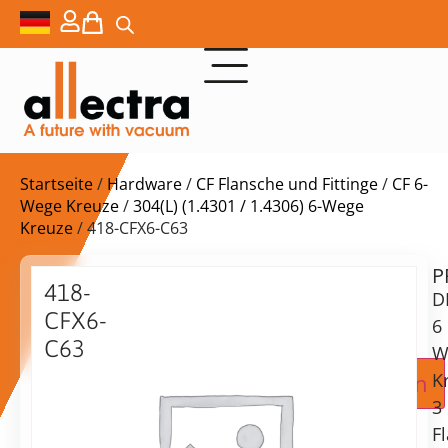
Startseite
/
Hardware
/
CF Flansche und Fittinge
/
CF 6-
Wege Kreuze
/
304(L) (1.4301 / 1.4306) 6-Wege
Kreuze
/ 418-CFX6-C63
P
Lieferzeit:
418-
D
auf
CFX6-
Anfrage
6
C63
W
DN63CF
Zur Angebotsanfrage hinzufügen
K
6-
3
Wege-
F
Kreuzstück,