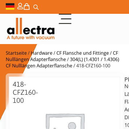
Startseite
/
Hardware
/
CF Flansche und Fittinge
/
CF
Nulllängen Adapterflansche
/
304(L) (1.4301 / 1.4306)
CF Nulllängen Adapterflansche
/ 418-CFZ160-100
P
$
265,00
418-
N
CFZ160-
L
100
F
Flanschadapter
A
Lieferzeit:
mit
D
auf
Nulllänge,
Anfrage
1
DN160CF-