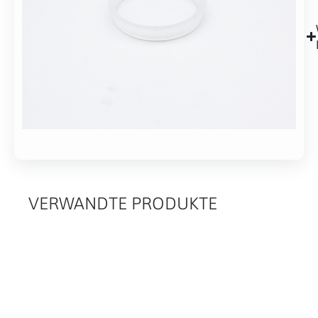
Polymer
7
0
Werktagen
Alternative:
In den Warenkorb
VERWANDTE PRODUKTE
RELATED
PRODUCTS