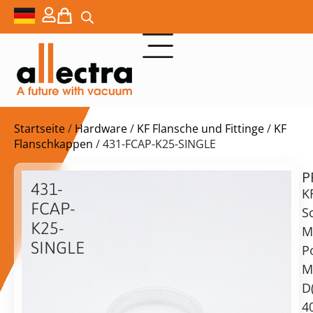
Startseite
/
Hardware
/
KF Flansche und Fittinge
/
KF
Flanschkappen
/ 431-FCAP-K25-SINGLE
P
$
0,60
431-
K
FCAP-
S
K25-
M
SINGLE
P
KF25
vorrätig
Lieferzeit:
M
/
Versand
D
KF20
in
4
Flanschkappe,
2-