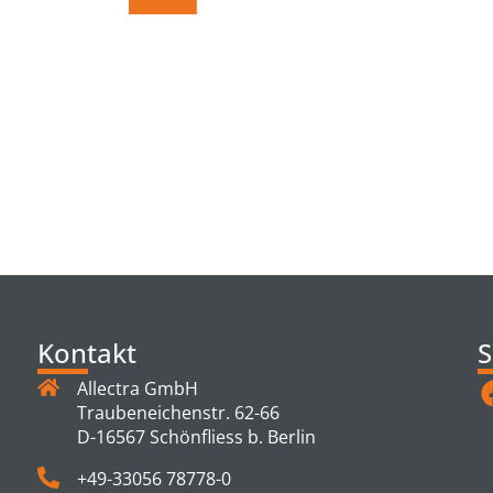
TS
Kontakt
S
Allectra GmbH
Traubeneichenstr. 62-66
D-16567 Schönfliess b. Berlin
+49-33056 78778-0