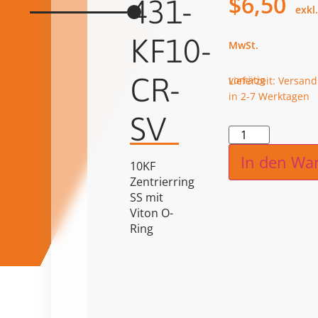
$
6,50
431-
KF10-
CR-
vorrätig
Lieferzeit: Versand
in 2-7 Werktagen
SV
Alternat
In den Wa
10KF
Zentrierring
SS mit
Viton O-
Ring