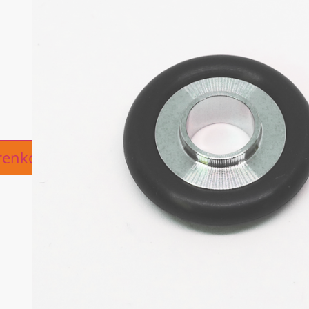
ive:
renkorb