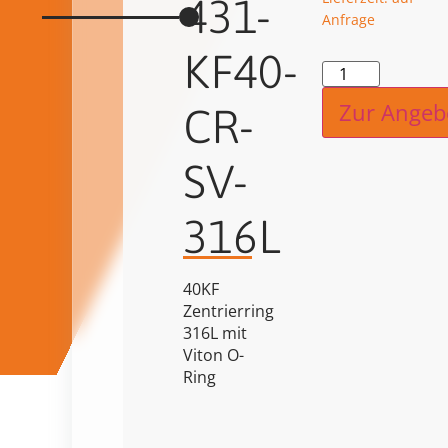
431-
Anfrage
KF40-
Alternat
Zur Angeb
CR-
SV-
316L
40KF
Zentrierring
316L mit
Viton O-
Ring