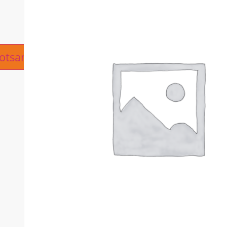
ive:
otsanfrage hinzufügen