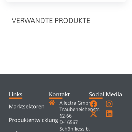
VERWANDTE PRODUKTE
RELATED
PRODUCTS
Links
Kontakt
Social Media
Allectra GmbH
Marktsektoren
Traubeneichenstr.
62-66
Produktentwicklung
D-16567
Schönfliess b.