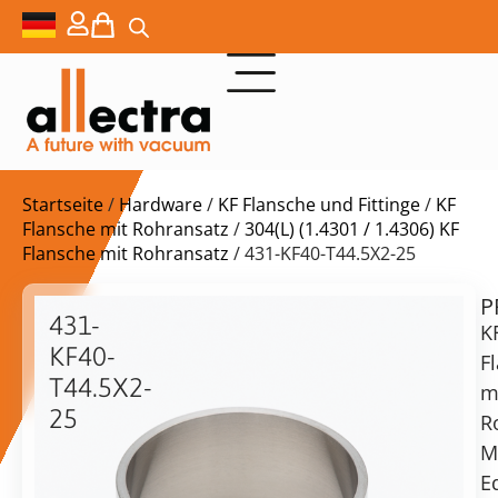
Startseite
/
Hardware
/
KF Flansche und Fittinge
/
KF
Flansche mit Rohransatz
/
304(L) (1.4301 / 1.4306) KF
Flansche mit Rohransatz
/ 431-KF40-T44.5X2-25
P
$
15,10
431-
K
KF40-
F
T44.5X2-
m
25
R
KF40
vorrätig
Lieferzeit:
M
Flansch
Versand
E
mit
in