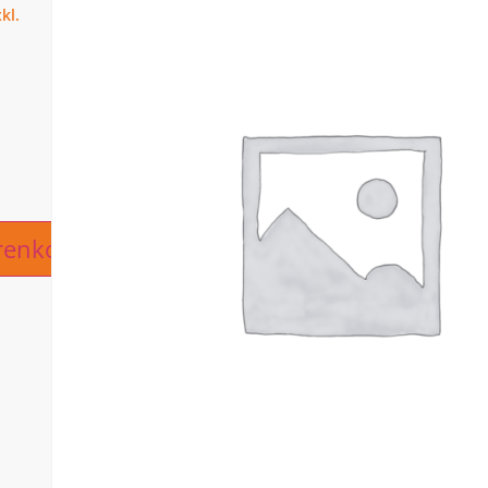
ive:
renkorb