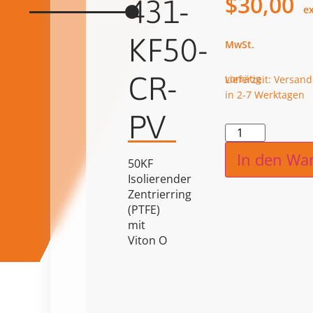
$
30,00
431-
KF50-
CR-
vorrätig
Lieferzeit: Versand
in 2-7 Werktagen
PV
Alternat
In den Wa
50KF
Isolierender
Zentrierring
(PTFE)
mit
Viton O