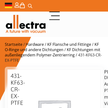
Startseite
/
Hardware
/
KF Flansche und Fittinge
/
KF
O-Ringe und andere Dichtungen
/
KF Dichtungen mit
außenliegendem Polymer-Zentrierring
/ 431-KF63-CR-
EX-PTFE
P
$
150,00
431-
D
KF63-
A
CR-
P
EX-
m
PTFE
vorrätig
Lieferzeit:
V
Versand