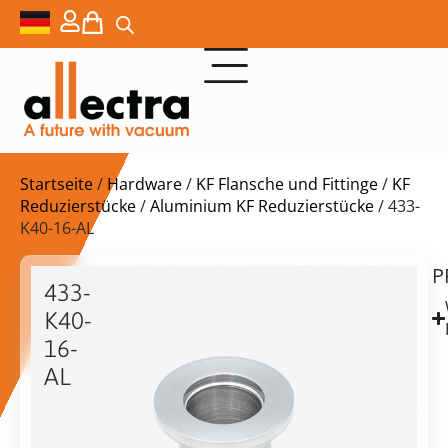
Startseite
/
Hardware
/
KF Flansche und Fittinge
/
KF
Reduzierstücke
/
Aluminium KF Reduzierstücke
/ 433-
K40-16-AL
P
$
25,00
433-
K40-
16-
AL
KF40
vorrätig
Lieferzeit:
auf
Versand
KF16
in