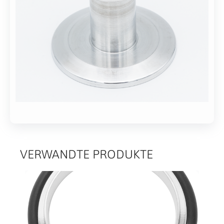
Reduzierstück,
2-
Aluminium
7
EN
Werktagen
AW-
Alternative:
6082
In den Warenkorb
L=40mm
VERWANDTE PRODUKTE