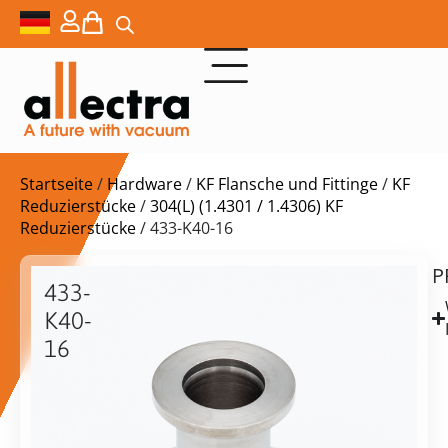
Startseite
/
Hardware
/
KF Flansche und Fittinge
/
KF
Reduzierstücke
/
304(L) (1.4301 / 1.4306) KF
Reduzierstücke
/ 433-K40-16
P
$
28,00
433-
K40-
16
Reduzierstück
KF40
vorrätig
Lieferzeit:
auf
Versand
KF16,
in