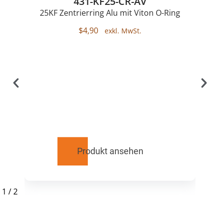
431-KF25-CR-AV
25KF Zentrierring Alu mit Viton O-Ring
$
4,90
Produkt ansehen
1
/
2