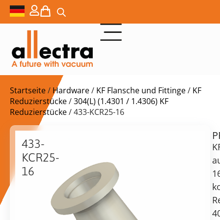
Startseite
/
Hardware
/
KF Flansche und Fittinge
/
KF
Reduzierstücke
/
304(L) (1.4301 / 1.4306) KF
Reduzierstücke
/ 433-KCR25-16
P
$
30,00
433-
K
KCR25-
a
16
1
Konisches
k
Reduzierstück
vorrätig
Lieferzeit:
R
KF25
Versand
4
auf
in