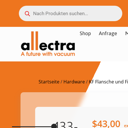
Shop
Anfrage
M
Startseite
/
Hardware
/
KF Flansche und Fi
$
43,00
433-