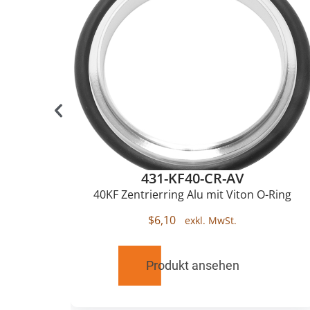
431-KF40-CR-AV
lu
40KF Zentrierring Alu mit Viton O-Ring
$
6,10
Produkt ansehen