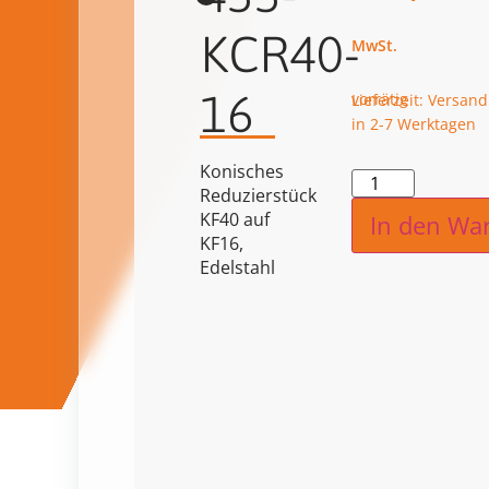
KCR40-
16
vorrätig
Lieferzeit: Versand
in 2-7 Werktagen
Konisches
Alternat
Reduzierstück
KF40 auf
In den Wa
KF16,
Edelstahl