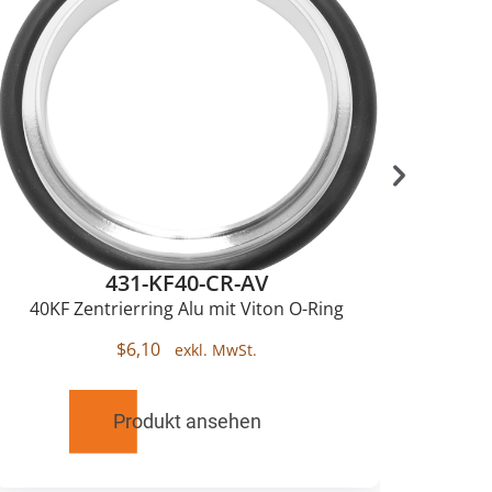
431-KF40-CR-AV
40KF Zentrierring Alu mit Viton O-Ring
K
$
6,10
Produkt ansehen