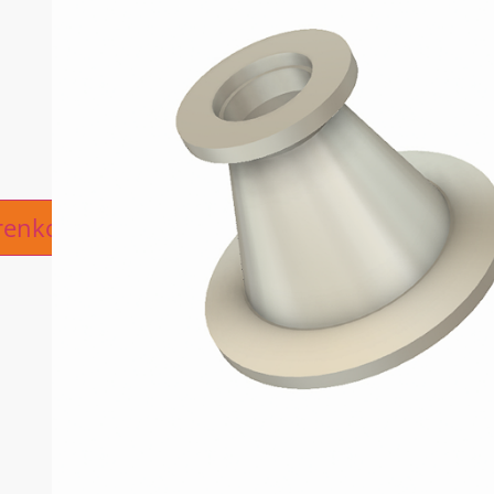
ive:
renkorb