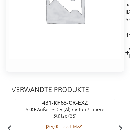
l
konischer
I
Reduzierstutzen
5
–
4
VERWANDTE PRODUKTE
431-KF63-CR-EXZ
63KF Äußeres CR (Al) / Viton / innere
Stütze (SS)
$
95,00