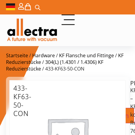
Startseite
/
Hardware
/
KF Flansche und Fittinge
/
KF
Reduzierstücke
/
304(L) (1.4301 / 1.4306) KF
Reduzierstücke
/ 433-KF63-50-CON
P
Lieferzeit:
433-
K
auf
KF63-
Anfrage
–
50-
K
CON
Zur Angebotsanfrage hinzufügen
k
63KF
R
–
7
50KF