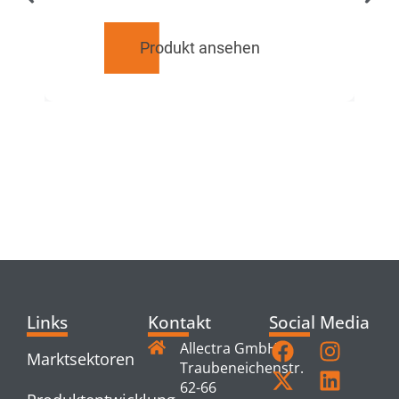
Produkt ansehen
RELATED
PRODUCTS
Links
Kontakt
Social Media
Allectra GmbH
Marktsektoren
Traubeneichenstr.
62-66