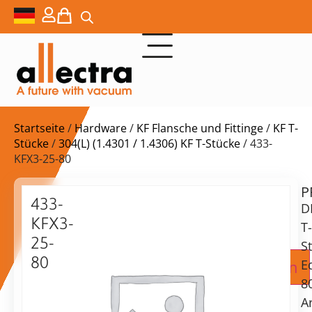
Startseite
/
Hardware
/
KF Flansche und Fittinge
/
KF T-
Stücke
/
304(L) (1.4301 / 1.4306) KF T-Stücke
/ 433-
KFX3-25-80
P
Lieferzeit:
433-
D
auf
KFX3-
Anfrage
T-
25-
S
80
Zur Angebotsanfrage hinzufügen
E
DN25KF
8
T-
A
Stück,