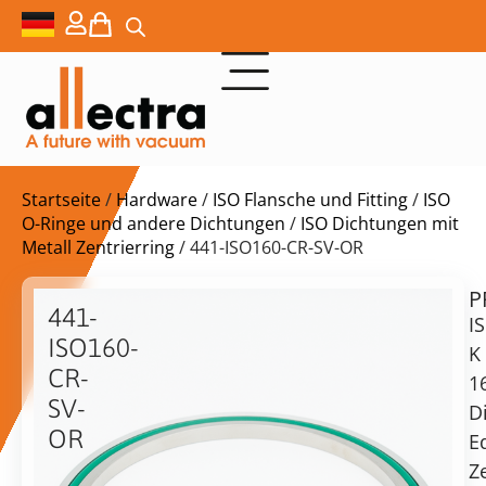
Startseite
/
Hardware
/
ISO Flansche und Fitting
/
ISO
O-Ringe und andere Dichtungen
/
ISO Dichtungen mit
Metall Zentrierring
/ 441-ISO160-CR-SV-OR
P
$
96,00
441-
I
ISO160-
K
CR-
1
SV-
D
OR
vorrätig
Lieferzeit:
E
Versand
ISO-
Z
in