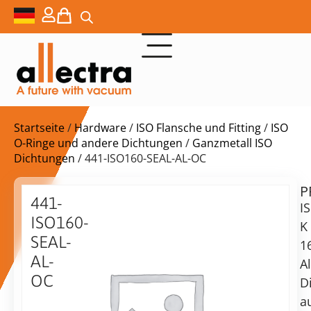
Startseite
/
Hardware
/
ISO Flansche und Fitting
/
ISO
O-Ringe und andere Dichtungen
/
Ganzmetall ISO
Dichtungen
/ 441-ISO160-SEAL-AL-OC
P
$
120,00
441-
I
ISO160-
K
SEAL-
1
AL-
A
Lieferzeit:
OC
D
auf
ISO-
Anfrage
a