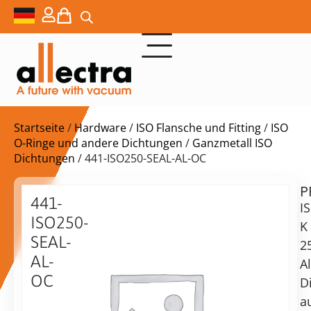
Startseite
/
Hardware
/
ISO Flansche und Fitting
/
ISO
O-Ringe und andere Dichtungen
/
Ganzmetall ISO
Dichtungen
/ 441-ISO250-SEAL-AL-OC
P
$
43,00
441-
I
ISO250-
K
SEAL-
2
AL-
A
Lieferzeit:
OC
D
auf
ISO-
Anfrage
a