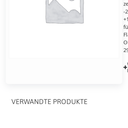
K
Alternative:
ze
250
-
In den Warenkorb
Aluminiumdichtung,
+
außen
zentriert
fü
F
O
2
VERWANDTE PRODUKTE