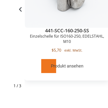
441-SCC-160-250-SS
50,
Einzelschelle für ISO160-250, EDELSTAHL,
M10
$
5,70
Produkt ansehen
1
/
3