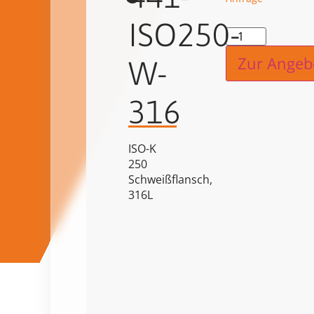
ISO250-
Alternat
Zur Angeb
W-
316
ISO-K
250
Schweißflansch,
316L