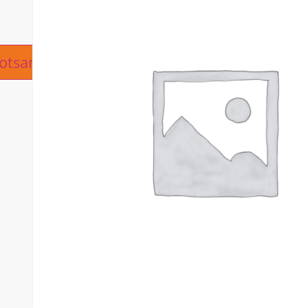
ive:
otsanfrage hinzufügen