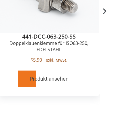
441-DCC-063-250-SS
Doppelklauenklemme für ISO63-250,
Einz
EDELSTAHL
$
5,90
Produkt ansehen