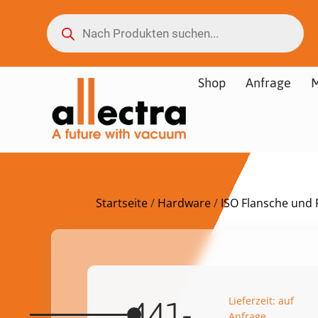
Shop
Anfrage
M
Startseite
/
Hardware
/
ISO Flansche und F
Lieferzeit: auf
441-
Anfrage