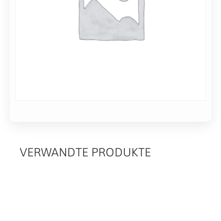
für
2-
ISO320-
7
500,
Werktagen
M12,
Alternative:
ALU
In den Warenkorb
VERWANDTE PRODUKTE
RELATED