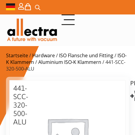
Startseite
/
Hardware
/
ISO Flansche und Fitting
/
ISO-
K Klammern
/
Aluminium ISO-K Klammern
/ 441-SCC-
320-500-ALU
P
$
3,50
441-
SCC-
320-
500-
ALU
vorrätig
Lieferzeit:
Versand
Einzelklauenklemme
in