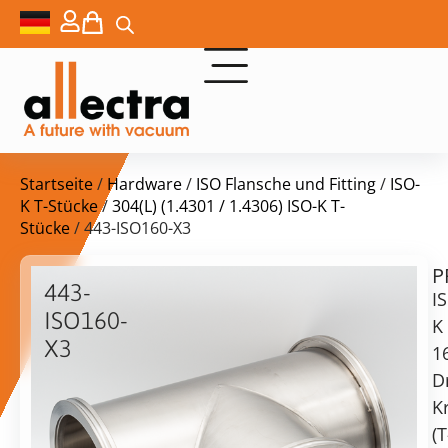
Startseite
/
Hardware
/
ISO Flansche und Fitting
/
ISO-
K T-Stücke
/
304(L) (1.4301 / 1.4306) ISO-K T-
Stücke
/ 443-ISO160-X3
P
$
639,00
443-
I
ISO160-
K
X3
1
ISO-
D
K
vorrätig
Lieferzeit:
K
160
Versand
(T
T-
in