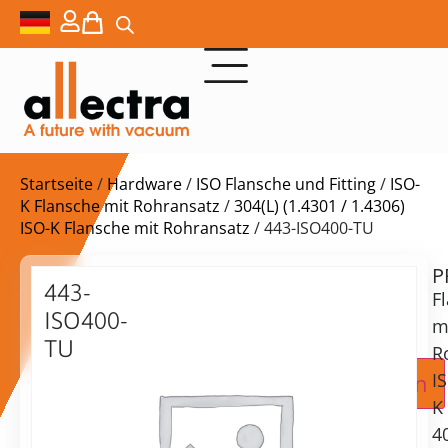
Startseite
/
Hardware
/
ISO Flansche und Fitting
/
ISO-
K Flansche mit Rohransatz
/
304(L) (1.4301 / 1.4306)
ISO-K Flansche mit Rohransatz
/ 443-ISO400-TU
P
Lieferzeit:
443-
F
auf
ISO400-
Anfrage
m
TU
R
ISO-
Zur Angebotsanfrage hinzufügen
I
K
K
400
4
Rohrflansch,