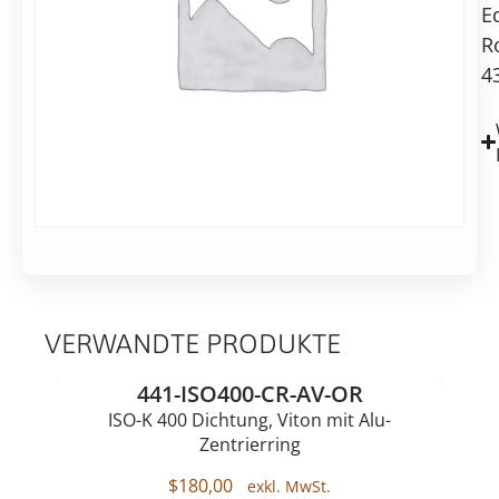
E
100mm
lang
R
4
VERWANDTE PRODUKTE
441-ISO400-CR-AV-OR
ISO-K 400 Dichtung, Viton mit Alu-
Zentrierring
$
180,00