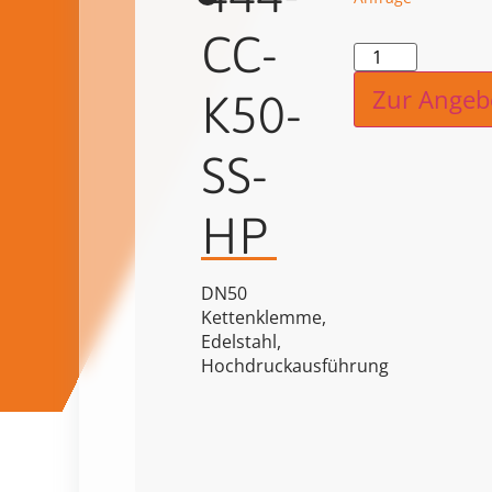
CC-
Alternat
Zur Angeb
K50-
SS-
HP
DN50
Kettenklemme,
Edelstahl,
Hochdruckausführung