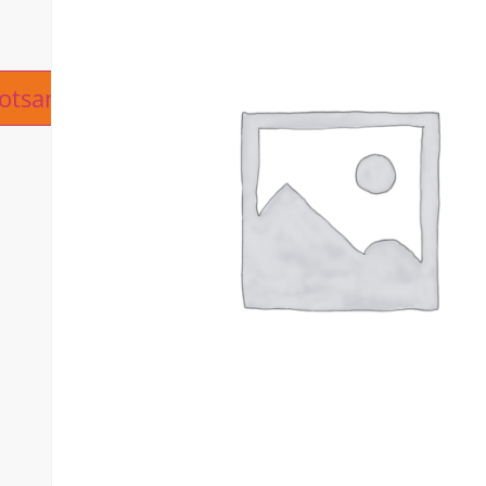
ive:
otsanfrage hinzufügen