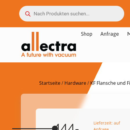
Shop
Anfrage
M
Startseite
/
Hardware
/
KF Flansche und Fi
Lieferzeit: auf
444-
Anfrage