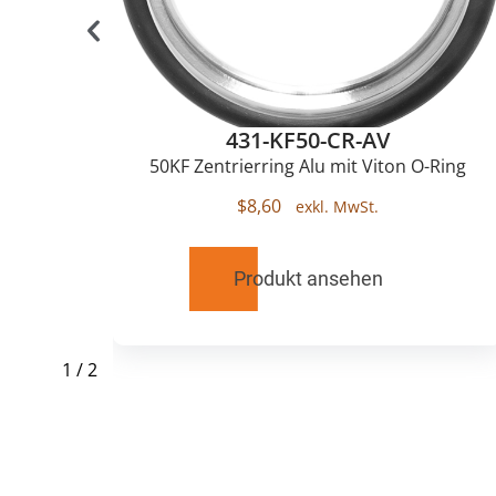
431-KF50-CR-AV
50KF Zentrierring Alu mit Viton O-Ring
$
8,60
Produkt ansehen
1
/
2