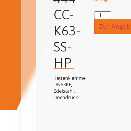
CC-
Alternat
Zur Angeb
K63-
SS-
HP
Kettenklemme
DN63KF,
Edelstahl,
Hochdruck