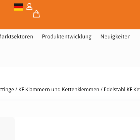
arktsektoren
Produktentwicklung
Neuigkeiten
ttinge
/
KF Klammern und Kettenklemmen
/
Edelstahl KF K