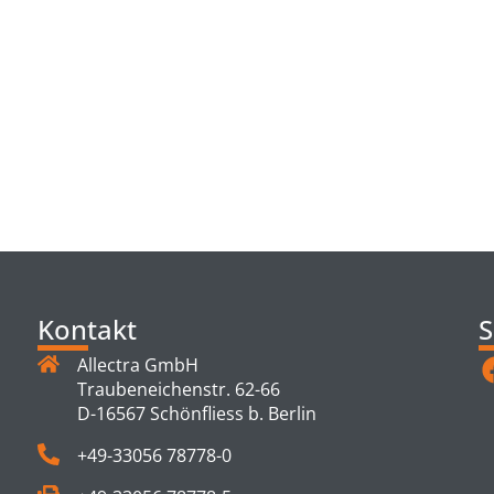
TS
Kontakt
S
Allectra GmbH
Traubeneichenstr. 62-66
D-16567 Schönfliess b. Berlin
+49-33056 78778-0