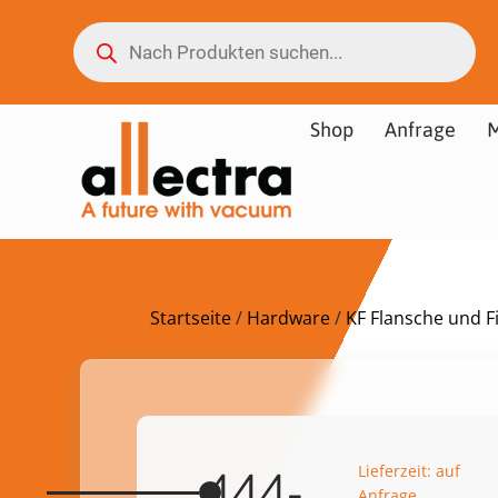
Shop
Anfrage
M
Startseite
/
Hardware
/
KF Flansche und Fi
Lieferzeit: auf
444-
Anfrage