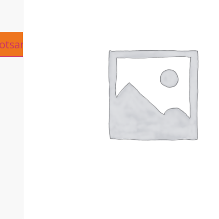
ive:
otsanfrage hinzufügen