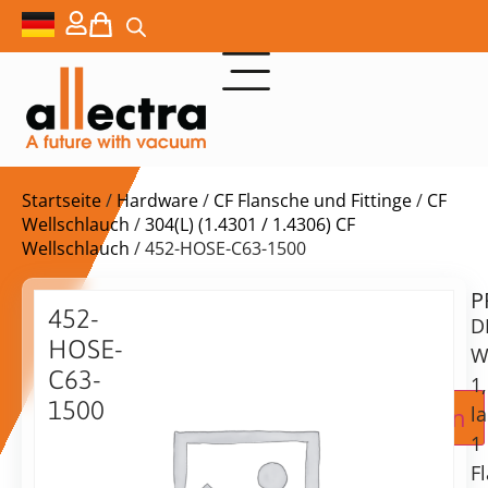
Startseite
/
Hardware
/
CF Flansche und Fittinge
/
CF
Wellschlauch
/
304(L) (1.4301 / 1.4306) CF
Wellschlauch
/ 452-HOSE-C63-1500
P
Lieferzeit:
452-
D
auf
HOSE-
Anfrage
W
C63-
1
1500
Zur Angebotsanfrage hinzufügen
l
DN63CF
1
geformter
F
Balg,