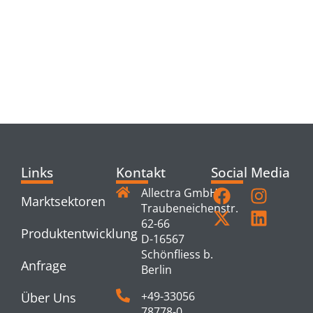
RELATED
PRODUCTS
Links
Kontakt
Social Media
Allectra GmbH
Marktsektoren
Traubeneichenstr.
62-66
Produktentwicklung
D-16567
Schönfliess b.
Anfrage
Berlin
+49-33056
Über Uns
78778-0