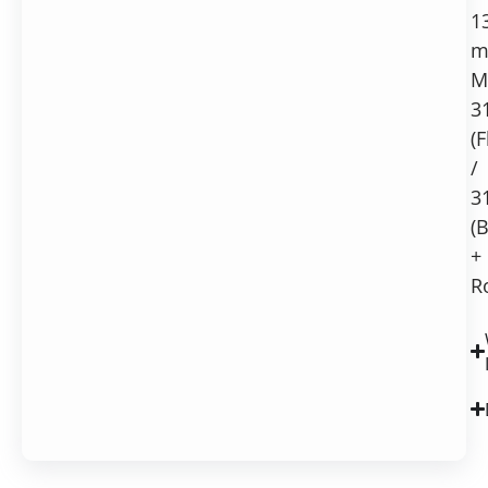
1
M
3
(
/
3
(
+
R