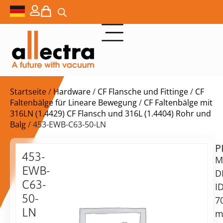
Startseite
/
Hardware
/
CF Flansche und Fittinge
/
CF
Faltenbälge für Lineare Bewegung
/
CF Faltenbälge mit
316LN (1.4429) CF Flansch und 316L (1.4404) Rohr und
Balg
/ 453-EWB-C63-50-LN
P
$
1.431,00
453-
M
EWB-
D
C63-
ID
50-
7
Lieferzeit:
LN
m
auf