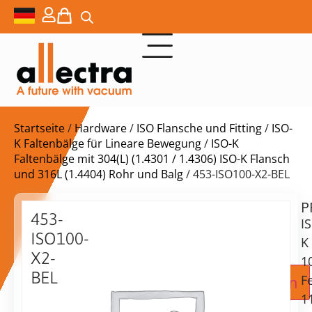
Startseite
/
Hardware
/
ISO Flansche und Fitting
/
ISO-
K Faltenbälge für Lineare Bewegung
/
ISO-K
Faltenbälge mit 304(L) (1.4301 / 1.4306) ISO-K Flansch
und 316L (1.4404) Rohr und Balg
/ 453-ISO100-X2-BEL
P
Lieferzeit:
453-
I
auf
ISO100-
Anfrage
K
X2-
1
BEL
Zur Angebotsanfrage hinzufügen
F
ISO-
1
K