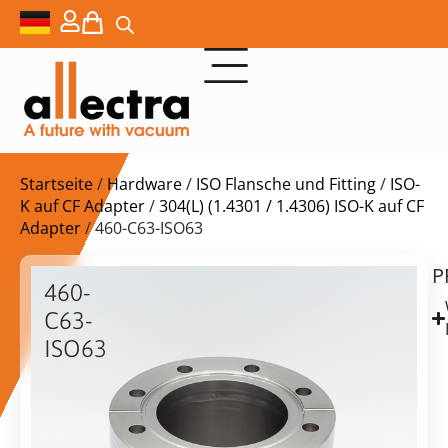
Startseite
/
Hardware
/
ISO Flansche und Fitting
/
ISO-
K auf CF Adapter
/
304(L) (1.4301 / 1.4306) ISO-K auf CF
Adapter
/ 460-C63-ISO63
P
$
168,00
460-
C63-
ISO63
CF63
auf
vorrätig
Lieferzeit:
ISO-
Versand
K
in