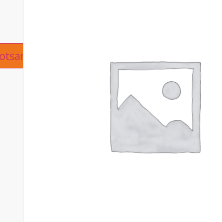
ive:
otsanfrage hinzufügen