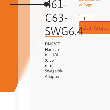
461-
Anfrage
C63-
Alternat
Zur Angeb
SWG6.4
DN63CF
Flansch
mit 1/4
(6,35
mm)
Swagelok-
Adapter