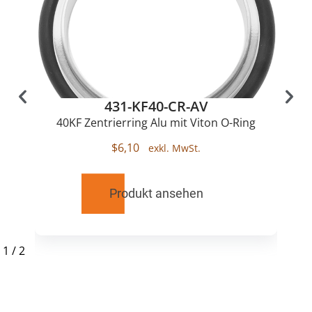
431-KF40-CR-AV
40KF Zentrierring Alu mit Viton O-Ring
$
6,10
Produkt ansehen
1
/
2
RELATED