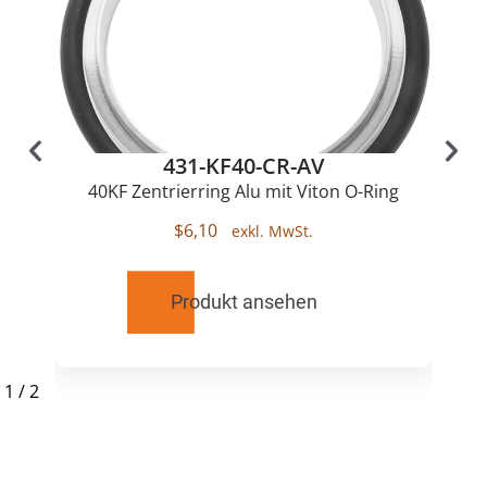
431-KF40-CR-AV
40KF Zentrierring Alu mit Viton O-Ring
$
6,10
Produkt ansehen
1
/
2
RELATED