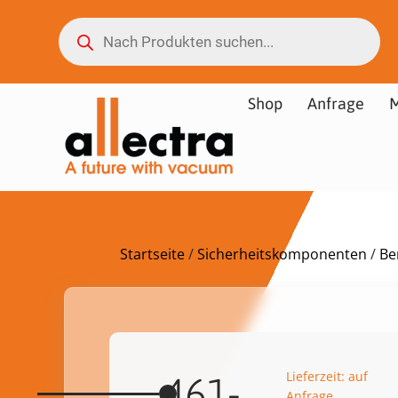
Shop
Anfrage
M
Startseite
/
Sicherheitskomponenten
/
Be
Lieferzeit: auf
461-
Anfrage