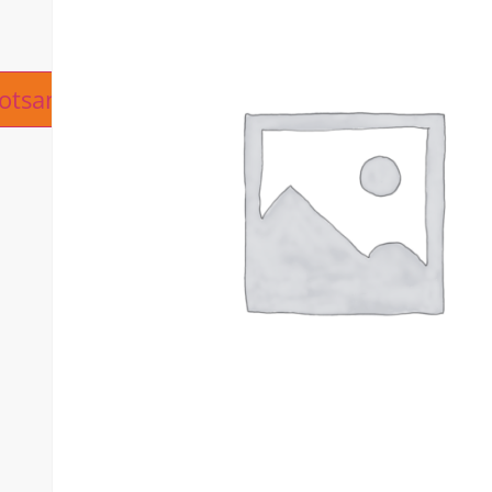
ive:
otsanfrage hinzufügen