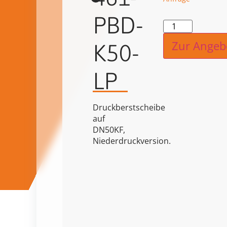
PBD-
Alternat
Zur Angeb
K50-
LP
Druckberstscheibe
auf
DN50KF,
Niederdruckversion.