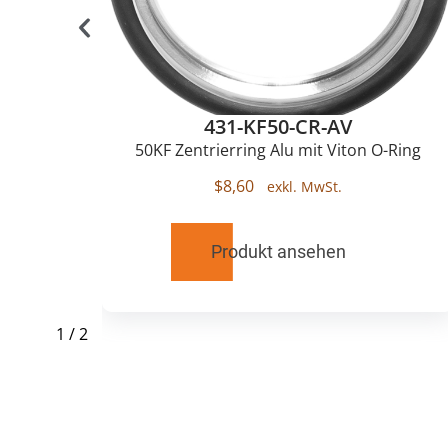
431-KF50-CR-AV
50KF Zentrierring Alu mit Viton O-Ring
$
8,60
Produkt ansehen
1
/
2