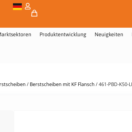
arktsektoren
Produktentwicklung
Neuigkeiten
rstscheiben
/
Berstscheiben mit KF Flansch
/ 461-PBD-K50-L